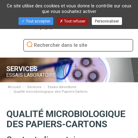
Ce site utilise des cookies et vous donne le contrôle sur ceux
que vous souhaitez activer
Bascu
Tout accepter
Tout refuser
Personnaliser
la
naviga
SERVICES
ESSAIS LABORATOIRE
Accueil
Services
Essais laboratoire
Qualité microbiologique des Papiers-Cartons
QUALITÉ MICROBIOLOGIQUE
DES PAPIERS-CARTONS