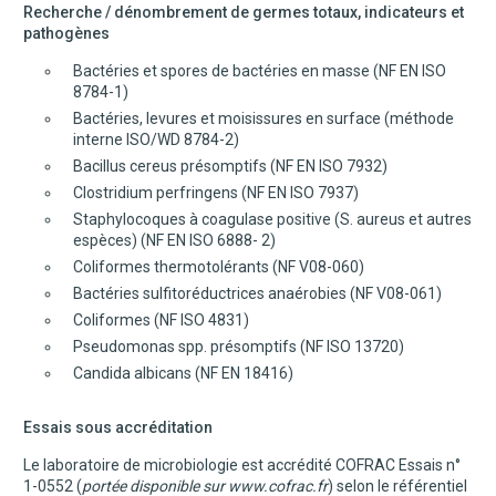
Recherche / dénombrement de germes totaux, indicateurs et
pathogènes
Bactéries et spores de bactéries en masse (NF EN ISO
8784-1)
Bactéries, levures et moisissures en surface (méthode
interne ISO/WD 8784-2)
Bacillus cereus présomptifs (NF EN ISO 7932)
Clostridium perfringens (NF EN ISO 7937)
Staphylocoques à coagulase positive (S. aureus et autres
espèces) (NF EN ISO 6888- 2)
Coliformes thermotolérants (NF V08-060)
Bactéries sulfitoréductrices anaérobies (NF V08-061)
Coliformes (NF ISO 4831)
Pseudomonas spp. présomptifs (NF ISO 13720)
Candida albicans (NF EN 18416)
Essais sous accréditation
Le laboratoire de microbiologie est accrédité COFRAC Essais n°
1-0552 (
portée disponible sur
www.cofrac.fr
) selon le référentiel