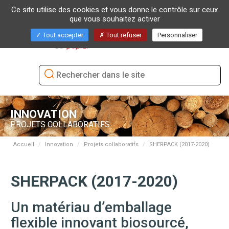
Ce site utilise des cookies et vous donne le contrôle sur ceux
que vous souhaitez activer
Bascu
Tout accepter
Tout refuser
Personnaliser
la
naviga
INNOVATION
PROJETS COLLABORATIFS
Accueil
Innovation
Projets collaboratifs
SHERPACK (2017-2020)
SHERPACK (2017-2020)
Un matériau d’emballage
flexible innovant biosourcé,