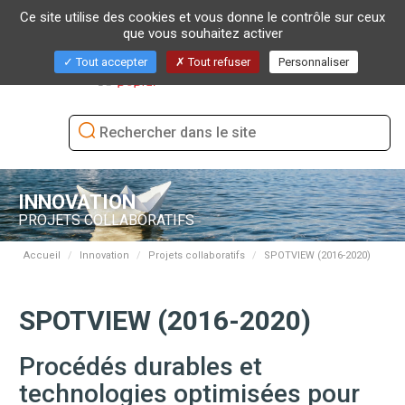
Ce site utilise des cookies et vous donne le contrôle sur ceux
que vous souhaitez activer
Bascu
Tout accepter
Tout refuser
Personnaliser
la
naviga
INNOVATION
PROJETS COLLABORATIFS
Accueil
Innovation
Projets collaboratifs
SPOTVIEW (2016-2020)
SPOTVIEW (2016-2020)
Procédés durables et
technologies optimisées pour