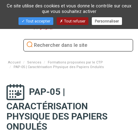
Ce site utilise des cookies et vous donne le contrôle sur ceux
que vous souhaitez activer
Bascu
Tout accepter
Tout refuser
Personnaliser
la
naviga
Accueil
Services
Formations proposées par le CTP
PAP-05 | Caractérisation Physique des Papiers Ondulés
PAP-05 |
CARACTÉRISATION
PHYSIQUE DES PAPIERS
ONDULÉS