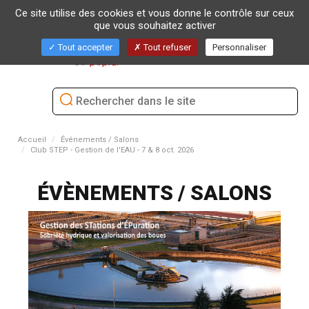
Ce site utilise des cookies et vous donne le contrôle sur ceux
que vous souhaitez activer
Bascu
Tout accepter
Tout refuser
Personnaliser
la
naviga
Accueil
Événements / Salons
Club STEP - Gestion de l'EAU - 7 & 8 oct. 2026
ÉVÈNEMENTS / SALONS